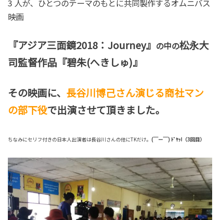
3 人が、ひとつのテーマのもとに共同製作するオムニバス
映画
『アジア三面鏡2018：Journey』
松永大
の中の
司監督作品
『碧朱(へきしゅ)』
その映画に、
長谷川博己さん演じる商社マン
の部下役
で出演させて頂きました。
ちなみにセリフ付きの日本人出演者は長谷川さんの他にTKだけ。
(￣ー￣) ﾄﾞﾔｯ!（3回目）