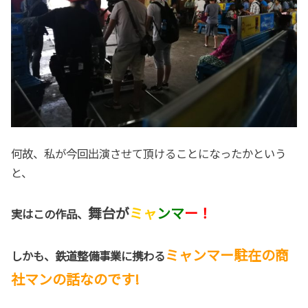
何故、私が今回出演させて頂けることになったかという
と、
舞台が
ミャ
ンマ
ー！
実はこの作品、
ミャンマー駐在の商
しかも、鉄道整備事業に携わる
社マンの
話
なのです!