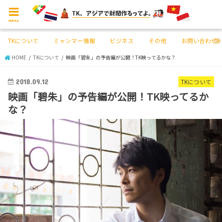
menu
TKについて
ミャンマー情報
ビジネス
その他
お問い合わせ
HOME
TKについて
映画「碧朱」の予告編が公開！TK映ってるかな？
2018.09.12
TKについて
映画「碧朱」の予告編が公開！TK映ってるか
な？